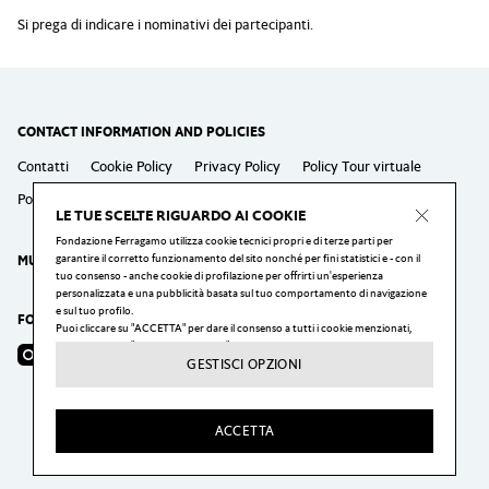
Si prega di indicare i nominativi dei partecipanti.
CONTACT INFORMATION AND POLICIES
Contatti
Cookie Policy
Privacy Policy
Policy Tour virtuale
Policy Laboratori
Policy Eventi speciali
LE TUE SCELTE RIGUARDO AI COOKIE
Fondazione Ferragamo utilizza cookie tecnici propri e di terze parti per
garantire il corretto funzionamento del sito nonché per fini statistici e - con il
MUSEO SALVATORE FERRAGAMO
tuo consenso - anche cookie di profilazione per offrirti un'esperienza
personalizzata e una pubblicità basata sul tuo comportamento di navigazione
e sul tuo profilo.
FOLLOW US
Puoi cliccare su "ACCETTA" per dare il consenso a tutti i cookie menzionati,
puoi cliccare su "GESTISCI OPZIONI" per configurare le tue scelte, o cliccare sul
Instagram
Facebook
YouTube
pulsante "X" per rifiutare tutti i cookie oggetto del tuo consenso.
GESTISCI OPZIONI
Puoi modificare le tue preferenze, ed in particolare rimuovere il consenso in
qualsiasi momento, cliccando sul link "Impostazioni dei cookie" in fondo ad ogni
pagina del nostro sito web.
ACCETTA
Per maggiori informazioni visita la nostra
Privacy & Cookie Policy
.
2026Fondazione Ferragamo —
C.F. n. 94223110480 P.I. n. 06337420480