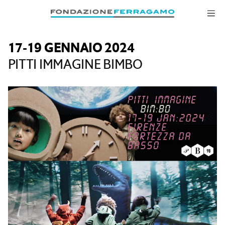
Salta alla navigazione
Salta al contenuto principale
Salta al piè di pagina
17-19 GENNAIO 2024
PITTI IMMAGINE BIMBO