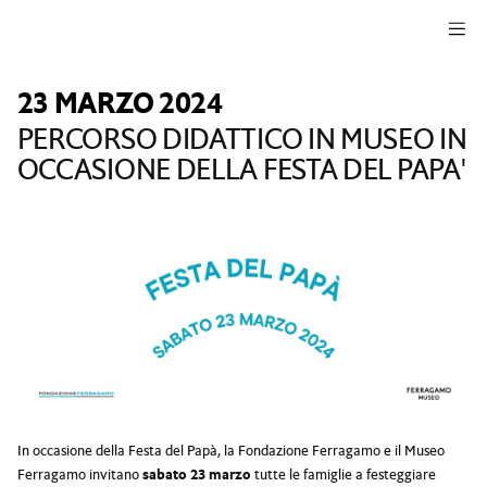
Salta alla navigazione
Salta al contenuto principale
Salta al piè di pagina
23 MARZO 2024
PERCORSO DIDATTICO IN MUSEO IN
OCCASIONE DELLA FESTA DEL PAPA'
In occasione della Festa del Papà, la Fondazione Ferragamo e il Museo
Ferragamo invitano
sabato 23 marzo
tutte le famiglie a festeggiare