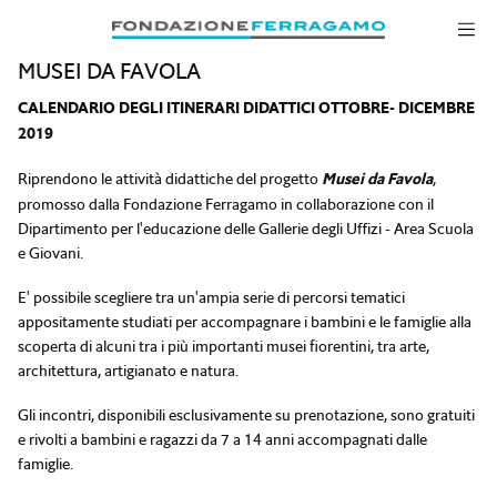
Salta alla navigazione
Salta al contenuto principale
Salta al piè di pagina
MUSEI DA FAVOLA
CALENDARIO DEGLI ITINERARI DIDATTICI OTTOBRE- DICEMBRE
2019
Riprendono le attività didattiche del progetto
Musei da Favola
,
promosso dalla Fondazione Ferragamo in collaborazione con il
Dipartimento per l'educazione delle Gallerie degli Uffizi - Area Scuola
e Giovani.
E' possibile scegliere tra un'ampia serie di percorsi tematici
appositamente studiati per accompagnare i bambini e le famiglie alla
scoperta di alcuni tra i più importanti musei fiorentini, tra arte,
architettura, artigianato e natura.
Gli incontri, disponibili esclusivamente su prenotazione, sono gratuiti
e rivolti a bambini e ragazzi da 7 a 14 anni accompagnati dalle
famiglie.