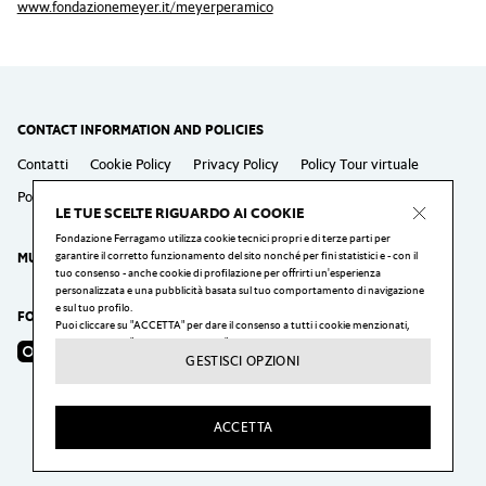
www.fondazionemeyer.it/meyerperamico
CONTACT INFORMATION AND POLICIES
Contatti
Cookie Policy
Privacy Policy
Policy Tour virtuale
Policy Laboratori
Policy Eventi speciali
LE TUE SCELTE RIGUARDO AI COOKIE
Fondazione Ferragamo utilizza cookie tecnici propri e di terze parti per
garantire il corretto funzionamento del sito nonché per fini statistici e - con il
MUSEO SALVATORE FERRAGAMO
tuo consenso - anche cookie di profilazione per offrirti un'esperienza
personalizzata e una pubblicità basata sul tuo comportamento di navigazione
e sul tuo profilo.
FOLLOW US
Puoi cliccare su "ACCETTA" per dare il consenso a tutti i cookie menzionati,
puoi cliccare su "GESTISCI OPZIONI" per configurare le tue scelte, o cliccare sul
Instagram
Facebook
YouTube
pulsante "X" per rifiutare tutti i cookie oggetto del tuo consenso.
GESTISCI OPZIONI
Puoi modificare le tue preferenze, ed in particolare rimuovere il consenso in
qualsiasi momento, cliccando sul link "Impostazioni dei cookie" in fondo ad ogni
pagina del nostro sito web.
ACCETTA
Per maggiori informazioni visita la nostra
Privacy & Cookie Policy
.
2026Fondazione Ferragamo —
C.F. n. 94223110480 P.I. n. 06337420480