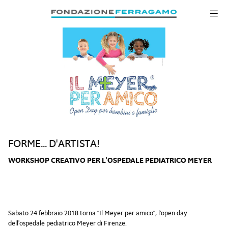
Salta alla navigazione
Salta al contenuto principale
Salta al piè di pagina
FORME... D'ARTISTA!
WORKSHOP CREATIVO PER L'OSPEDALE PEDIATRICO MEYER
Sabato 24 febbraio 2018 torna “Il Meyer per amico”, l’open day
dell'ospedale pediatrico Meyer di Firenze.