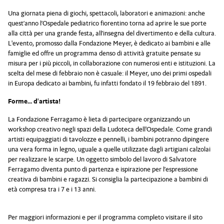
Una giornata piena di giochi, spettacoli, laboratori e animazioni: anche
quest’anno l’Ospedale pediatrico fiorentino torna ad aprire le sue porte
alla città per una grande festa, all’insegna del divertimento e della cultura.
L'evento, promosso dalla Fondazione Meyer, è dedicato ai bambini e alle
famiglie ed offre un programma denso di attività gratuite pensate su
misura per i più piccoli, in collaborazione con numerosi enti e istituzioni. La
scelta del mese di febbraio non è casuale: il Meyer, uno dei primi ospedali
in Europa dedicato ai bambini, fu infatti fondato il 19 febbraio del 1891.
Forme... d'artista!
La Fondazione Ferragamo è lieta di partecipare organizzando un
workshop creativo negli spazi della Ludoteca dell'Ospedale. Come grandi
artisti equipaggiati di tavolozze e pennelli, i bambini potranno dipingere
una vera forma in legno, uguale a quelle utilizzate dagli artigiani calzolai
per realizzare le scarpe. Un oggetto simbolo del lavoro di Salvatore
Ferragamo diventa punto di partenza e ispirazione per l’espressione
creativa di bambini e ragazzi. Si consiglia la partecipazione a bambini di
età compresa tra i 7 e i 13 anni.
Per maggiori informazioni e per il programma completo visitare il sito