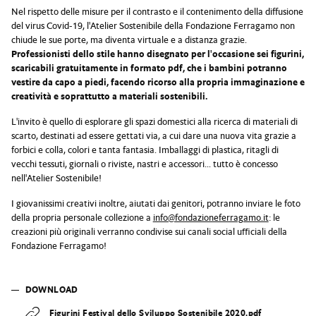
Nel rispetto delle misure per il contrasto e il contenimento della diffusione
del virus Covid-19, l'Atelier Sostenibile della Fondazione Ferragamo non
chiude le sue porte, ma diventa virtuale e a distanza grazie.
Professionisti dello stile hanno disegnato per l'occasione sei figurini,
scaricabili gratuitamente in formato pdf, che i bambini potranno
vestire da capo a piedi, facendo ricorso alla propria immaginazione e
creatività e soprattutto a materiali sostenibili.
L'invito è quello di esplorare gli spazi domestici alla ricerca di materiali di
scarto, destinati ad essere gettati via, a cui dare una nuova vita grazie a
forbici e colla, colori e tanta fantasia. Imballaggi di plastica, ritagli di
vecchi tessuti, giornali o riviste, nastri e accessori... tutto è concesso
nell'Atelier Sostenibile!
I giovanissimi creativi inoltre, aiutati dai genitori, potranno inviare le foto
della propria personale collezione a
info@fondazioneferragamo.it
: le
creazioni più originali verranno condivise sui canali social ufficiali della
Fondazione Ferragamo!
DOWNLOAD
Figurini Festival dello Sviluppo Sostenibile 2020.pdf