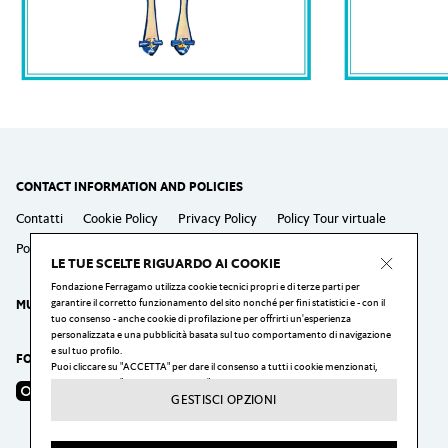
CONTACT INFORMATION AND POLICIES
Contatti
Cookie Policy
Privacy Policy
Policy Tour virtuale
Policy Laboratori
Policy Eventi speciali
LE TUE SCELTE RIGUARDO AI COOKIE
Fondazione Ferragamo utilizza cookie tecnici propri e di terze parti per
garantire il corretto funzionamento del sito nonché per fini statistici e - con il
MUSEO SALVATORE FERRAGAMO
tuo consenso - anche cookie di profilazione per offrirti un'esperienza
personalizzata e una pubblicità basata sul tuo comportamento di navigazione
e sul tuo profilo.
FOLLOW US
Puoi cliccare su "ACCETTA" per dare il consenso a tutti i cookie menzionati,
puoi cliccare su "GESTISCI OPZIONI" per configurare le tue scelte, o cliccare sul
Instagram
Facebook
YouTube
pulsante "X" per rifiutare tutti i cookie oggetto del tuo consenso.
GESTISCI OPZIONI
Puoi modificare le tue preferenze, ed in particolare rimuovere il consenso in
qualsiasi momento, cliccando sul link "Impostazioni dei cookie" in fondo ad ogni
pagina del nostro sito web.