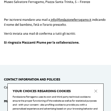
Museo Salvatore Ferragamo, Piazza Santa Trinita, 5 – Firenze
Per iscriversi mandare una mail a
info@fondazioneferragamo.it
indicando
il nome del bambino, l'età e l'orario prescelto.
Verrà inviata una mail di conferma a tutti gli iscritti.
Si ringrazia Mazzanti Piume per la collaborazione.
CONTACT INFORMATION AND POLICIES
Contact
Cookie Policy
Privacy Policy
Policy Virtual Tour
YOUR CHOICES REGARDING COOKIES
Fondazione Ferragamo uses its own and third party technical cookies to
ensure the proper functioning of the website as well as for statistical purposes
MUSEO SALVATORE FERRAGAMO
and - with your consent - also profiling cookies to provide you with a
personalized experience and advertising based on your browsing behavior and